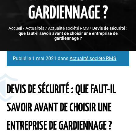
GARDIENNAGE ?
Accueil
/
Actualités
/
Actualité société RMS
/
Devis de sécurité :
que faut-il savoir avant de choisir une entreprise de
gardiennage ?
Publié le 1 mai 2021 dans
Actualité société RMS
DEVIS DE SÉCURITÉ : QUE FAUT-IL
SAVOIR AVANT DE CHOISIR UNE
ENTREPRISE DE GARDIENNAGE ?