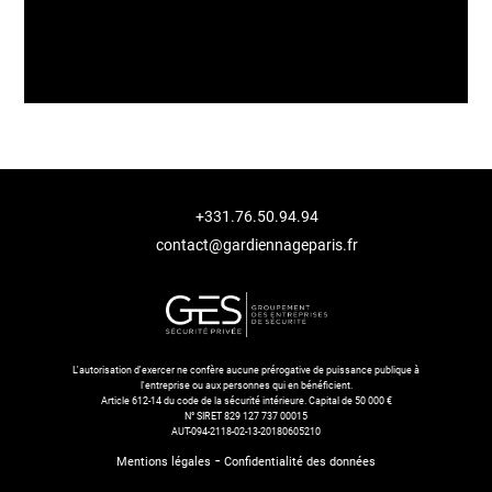
+331.76.50.94.94
contact@gardiennageparis.fr
L'autorisation d'exercer ne confère aucune prérogative de puissance publique à
l'entreprise ou aux personnes qui en bénéficient.
Article 612-14 du code de la sécurité intérieure. Capital de 50 000 €
N° SIRET 829 127 737 00015
AUT-094-2118-02-13-20180605210
-
Mentions légales
Confidentialité des données