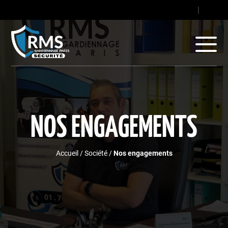
contact@gard
|
+33
NOS ENGAGEMENTS
Accueil
/
Société
/
Nos engagements