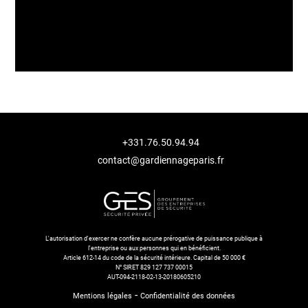
+331.76.50.94.94
contact@gardiennageparis.fr
L'autorisation d'exercer ne confère aucune prérogative de puissance publique à
l'entreprise ou aux personnes qui en bénéficient.
Article 612-14 du code de la sécurité intérieure. Capital de 50 000 €
N° SIRET 829 127 737 00015
AUT-094-2118-02-13-20180605210
-
Mentions légales
Confidentialité des données