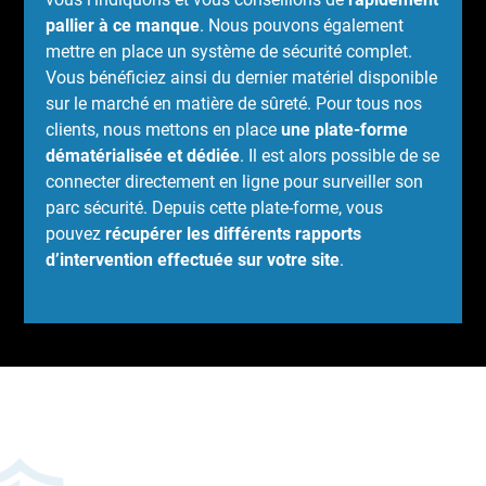
pallier à ce manque
. Nous pouvons également
mettre en place un système de sécurité complet.
Vous bénéficiez ainsi du dernier matériel disponible
sur le marché en matière de sûreté. Pour tous nos
clients, nous mettons en place
une plate-forme
dématérialisée et dédiée
. Il est alors possible de se
connecter directement en ligne pour surveiller son
parc sécurité. Depuis cette plate-forme, vous
pouvez
récupérer les différents rapports
d’intervention effectuée sur votre site
.