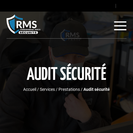
contact@gard
|
+33
AUDIT SÉCURITÉ
Accueil
/
Services
/
Prestations
/
Audit sécurité