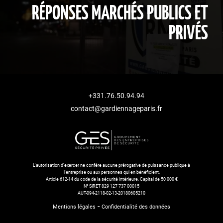
RÉPONSES MARCHÉS PUBLICS ET
PRIVÉS
+331.76.50.94.94
contact@gardiennageparis.fr
L'autorisation d'exercer ne confère aucune prérogative de puissance publique à
l'entreprise ou aux personnes qui en bénéficient.
Article 612-14 du code de la sécurité intérieure. Capital de 50 000 €
N° SIRET 829 127 737 00015
AUT-094-2118-02-13-20180605210
-
Mentions légales
Confidentialité des données