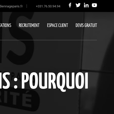
|
iennageparis.fr
+331.76.50.94.94
ATIONS
RECRUTEMENT
ESPACE CLIENT
DEVIS GRATUIT
IS : POURQUOI