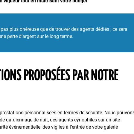
 vigueur tout en maîtrisant votre budget
.
t pas plus onéreuse que de trouver des agents dédiés ; ce sera
ne perte d’argent sur le long terme.
TIONS PROPOSÉES PAR NOTRE
 prestations personnalisées en termes de sécurité. Nous pouvon
 de gardiennage de nuit, des agents cynophiles sur un site
ité événementielle, des vigiles à l’entrée de votre galerie