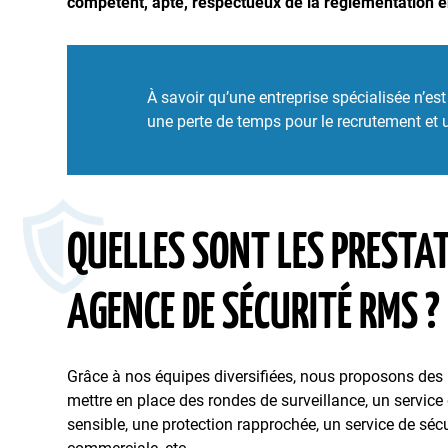
compétent, apte, respectueux de la réglementation en
À savoir qu’une entreprise spécialisée n’es
une perte de temps pour le recrutement et u
QUELLES SONT LES PRESTA
AGENCE DE SÉCURITÉ RMS ?
Grâce à nos équipes diversifiées, nous proposons des
mettre en place des rondes de surveillance, un service
sensible, une protection rapprochée, un service de sécur