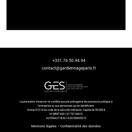
+331.76.50.94.94
contact@gardiennageparis.fr
L'autorisation d'exercer ne confère aucune prérogative de puissance publique à
l'entreprise ou aux personnes qui en bénéficient.
Article 612-14 du code de la sécurité intérieure. Capital de 50 000 €
N° SIRET 829 127 737 00015
AUT-094-2118-02-13-20180605210
-
Mentions légales
Confidentialité des données