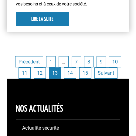
vos besoins et à ceux de votre société.
LIRE LA SUITE
Précédent
1
…
7
8
9
10
11
12
13
14
15
Suivant
NOS ACTUALITÉS
Actualité sécurité