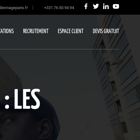
|
iennageparis.fr
+331.76.50.94.94
ATIONS
RECRUTEMENT
ESPACE CLIENT
DEVIS GRATUIT
: LES