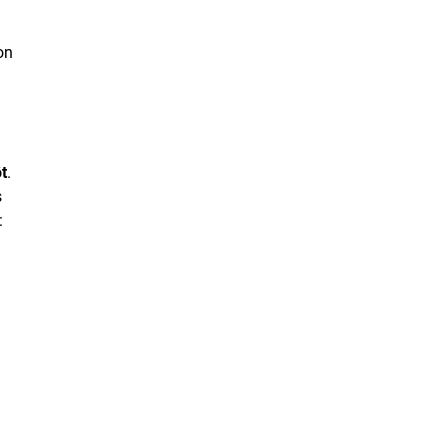
on
t
.
s
: