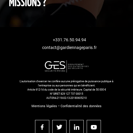
MISSIONS ?
+331.76.50.94.94
contact@gardiennageparis.fr
L'autorisation d'exercer ne confère aucune prérogative de puissance publique à
l'entreprise ou aux personnes qui en bénéficient.
Article 612-14 du code de la sécurité intérieure. Capital de 50 000 €
N° SIRET 829 127 737 00015
AUT-094-2118-02-13-20180605210
-
Mentions légales
Confidentialité des données