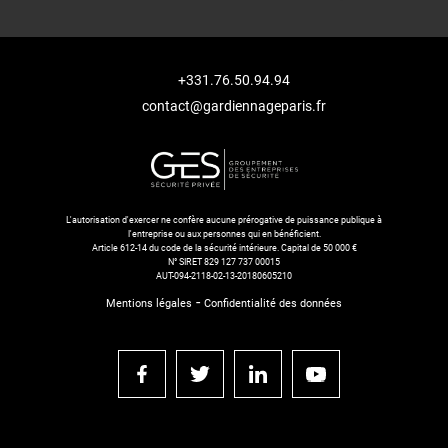
+331.76.50.94.94
contact@gardiennageparis.fr
L'autorisation d'exercer ne confère aucune prérogative de puissance publique à
l'entreprise ou aux personnes qui en bénéficient.
Article 612-14 du code de la sécurité intérieure. Capital de 50 000 €
N° SIRET 829 127 737 00015
AUT-094-2118-02-13-20180605210
-
Mentions légales
Confidentialité des données