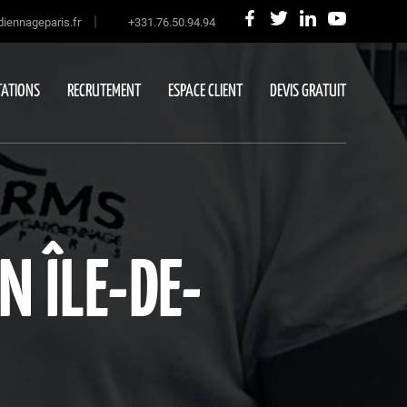
|
iennageparis.fr
+331.76.50.94.94
ATIONS
RECRUTEMENT
ESPACE CLIENT
DEVIS GRATUIT
N ÎLE-DE-