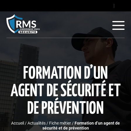
contact@gard
|
+33
FORMATION D’UN
AGENT DE SÉCURITÉ ET
DE PRÉVENTION
Accueil
/
Actualités
/
Fiche métier
/
Formation d’un agent de
sécurité et de prévention