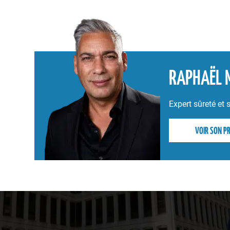
RAPHAËL 
Expert sûreté e
VOIR SON PR