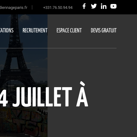
|
iennageparis.fr
+331.76.50.94.94
ATIONS
RECRUTEMENT
ESPACE CLIENT
DEVIS GRATUIT
4 JUILLET À