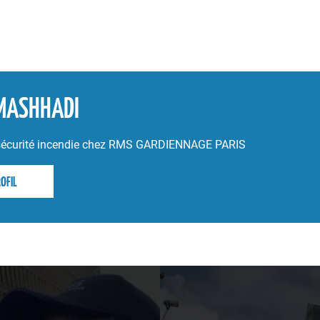
MASHHADI
t sécurité incendie chez RMS GARDIENNAGE PARIS
OFIL