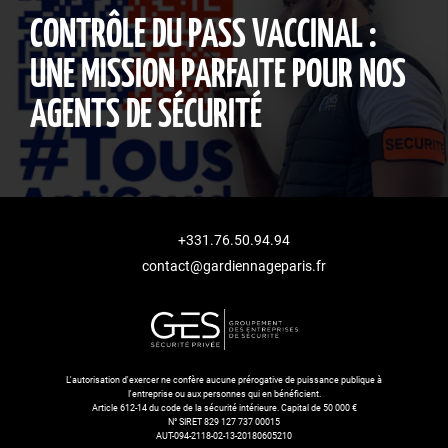
CONTRÔLE DU PASS VACCINAL :
UNE MISSION PARFAITE POUR NOS
AGENTS DE SÉCURITÉ
+331.76.50.94.94
contact@gardiennageparis.fr
L'autorisation d'exercer ne confère aucune prérogative de puissance publique à
l'entreprise ou aux personnes qui en bénéficient.
Article 612-14 du code de la sécurité intérieure. Capital de 50 000 €
N° SIRET 829 127 737 00015
AUT-094-2118-02-13-20180605210