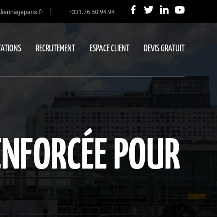
|
iennageparis.fr
+331.76.50.94.94
ATIONS
RECRUTEMENT
ESPACE CLIENT
DEVIS GRATUIT
RENFORCÉE POUR