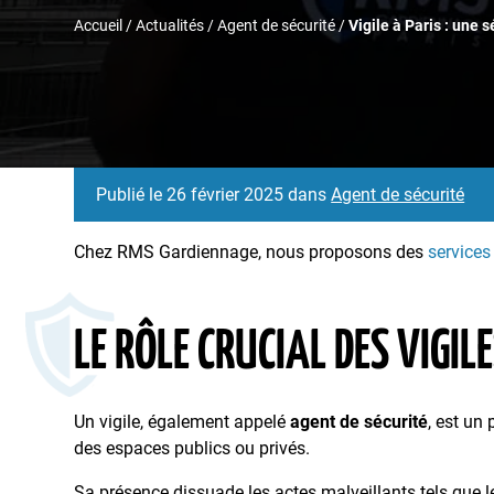
Accueil
/
Actualités
/
Agent de sécurité
/
Vigile à Paris : une
Publié le 26 février 2025 dans
Agent de sécurité
Chez RMS Gardiennage, nous proposons des
services
LE RÔLE CRUCIAL DES VIGIL
Un vigile, également appelé
agent de sécurité
, est un
des espaces publics ou privés.
Sa présence dissuade les actes malveillants tels que le