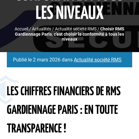
LES NIVEAUX
Accueil
/
Actualités
/
Actualité société RMS
/
Choisir RMS
Gardiennage Paris, c’est choisir la conformité à tous les
niveaux
Publié le 2 mars 2026 dans
Actualité société RMS
LES CHIFFRES FINANCIERS DE RMS
GARDIENNAGE PARIS : EN TOUTE
TRANSPARENCE !