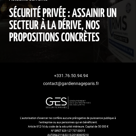
SÉCURITÉ PRIVÉE : ASSAINIR UN
SECTEUR À LA DÉRIVE, NOS
PROPOSITIONS CONCRÈTES
+331.76.50.94.94
contact@gardiennageparis.fr
L'autorisation d'exercer ne confère aucune prérogative de puissance publique à
l'entreprise ou aux personnes qui en bénéficient.
Article 612-14 du code de la sécurité intérieure. Capital de 50 000 €
N° SIRET 829 127 737 00015
AUT-094-2118-02-13-20180605210