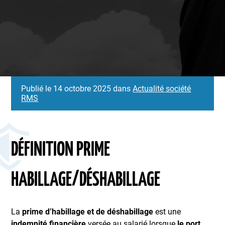
Publié le 14 octobre 2025 dans
Actualité société
RMS
DÉFINITION PRIME
HABILLAGE/DÉSHABILLAGE
La
prime d’habillage et de déshabillage
est une
indemnité financière
versée au salarié lorsque
le port