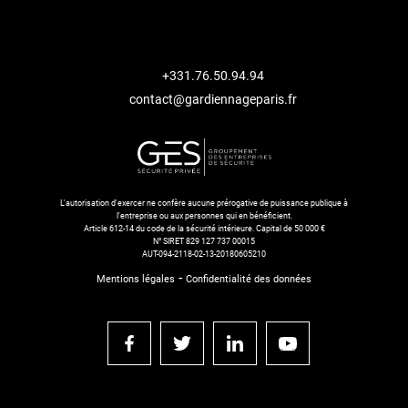
+331.76.50.94.94
contact@gardiennageparis.fr
L'autorisation d'exercer ne confère aucune prérogative de puissance publique à
l'entreprise ou aux personnes qui en bénéficient.
Article 612-14 du code de la sécurité intérieure. Capital de 50 000 €
N° SIRET 829 127 737 00015
AUT-094-2118-02-13-20180605210
-
Mentions légales
Confidentialité des données