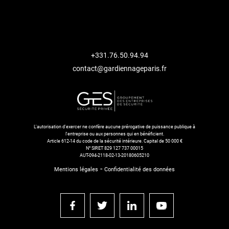
+331.76.50.94.94
contact@gardiennageparis.fr
L'autorisation d'exercer ne confère aucune prérogative de puissance publique à
l'entreprise ou aux personnes qui en bénéficient.
Article 612-14 du code de la sécurité intérieure. Capital de 50 000 €
N° SIRET 829 127 737 00015
AUT-094-2118-02-13-20180605210
-
Mentions légales
Confidentialité des données